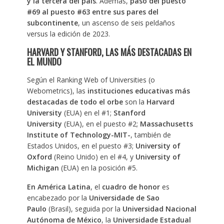
y la tercera del país
. Además,
pasó del puesto
#69 al puesto #63 entre sus pares del
subcontinente
, un ascenso de seis peldaños
versus la edición de 2023.
HARVARD Y STANFORD, LAS MÁS DESTACADAS EN
EL MUNDO
Según el Ranking Web of Universities (o
Webometrics), las
instituciones educativas más
destacadas de todo el orbe
son la
Harvard
University
(EUA) en el #1;
Stanford
University
(EUA), en el puesto #2;
Massachusetts
Institute of Technology-MIT-
, también de
Estados Unidos, en el puesto #3;
University of
Oxford
(Reino Unido) en el #4, y
University of
Michigan
(EUA) en la posición #5.
En América Latina
, el
cuadro de honor
es
encabezado por la
Universidade de Sao
Paulo
(Brasil), seguida por la
Universidad Nacional
Autónoma de México
, la
Universidade Estadual