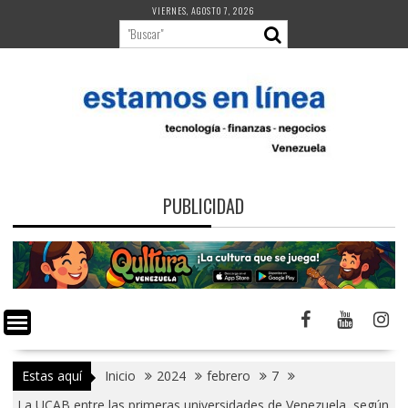
Saltar
VIERNES, AGOSTO 7, 2026
al
contenido
PUBLICIDAD
Estas aquí
Inicio
2024
febrero
7
La UCAB entre las primeras universidades de Venezuela, según