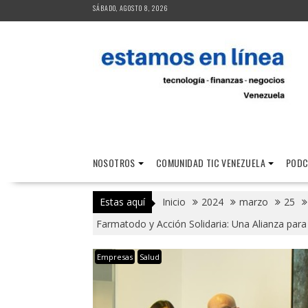
Saltar
SÁBADO, AGOSTO 8, 2026
al
contenido
NOSOTROS
COMUNIDAD TIC VENEZUELA
PODC
Estas aquí
Inicio
2024
marzo
25
Farmatodo y Acción Solidaria: Una Alianza par
Empresas
Salud