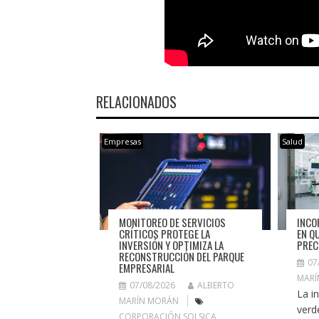
RELACIONADOS
Empresas
Salud
INCO
MONITOREO DE SERVICIOS
EN Q
CRÍTICOS PROTEGE LA
PREC
INVERSIÓN Y OPTIMIZA LA
RECONSTRUCCIÓN DEL PARQUE
07
EMPRESARIAL
MARÍ
07/08/2026
ALBERTO
La i
MARÍN MORÁN
verd
CORPORACIÓN SOLSICA