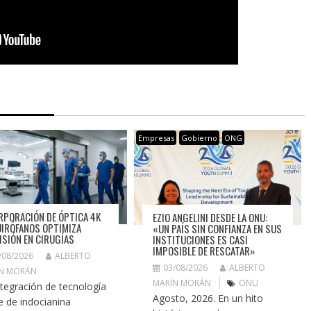
Empresas
Gobierno
ONG
RPORACIÓN DE ÓPTICA 4K
EZIO ANGELINI DESDE LA ONU:
UIRÓFANOS OPTIMIZA
«UN PAÍS SIN CONFIANZA EN SUS
ISIÓN EN CIRUGÍAS
INSTITUCIONES ES CASI
IMPOSIBLE DE RESCATAR»
/08/2026
ALBERTO
03/08/2026
ALBERTO
N MORÁN
MARÍN MORÁN
ONU
ntegración de tecnología
Agosto, 2026. En un hito
e de indocianina