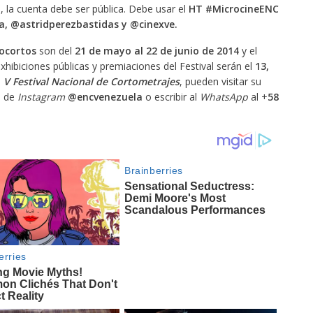
o, la cuenta debe ser pública. Debe usar el
HT #MicrocineENC
, @astridperezbastidas y @cinexve.
ocortos
son del
21 de mayo al 22 de junio de 2014
y el
exhibiciones públicas y premiaciones del Festival serán el
13,
l
V Festival Nacional de Cortometrajes
, pueden visitar su
a de
Instagram
@encvenezuela
o escribir al
WhatsApp
al +
58