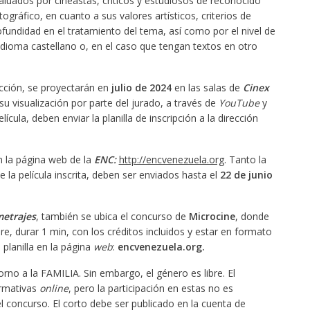
luados por cineastas, críticos y estudiosos de reconocido
ográfico, en cuanto a sus valores artísticos, criterios de
rofundidad en el tratamiento del tema, así como por el nivel de
idioma castellano o, en el caso que tengan textos en otro
ección, se proyectarán en
julio de 2024
en las salas de
Cinex
su visualización por parte del jurado, a través de
YouTube
y
lícula, deben enviar la planilla de inscripción a la dirección
en la página web de la
ENC:
http://encvenezuela.org
. Tanto la
de la película inscrita, deben ser enviados hasta el
22 de junio
metrajes
, también se ubica el concurso de
Microcine
, donde
e, durar 1 min, con los créditos incluidos y estar en formato
 planilla en la página
web
:
encvenezuela.org.
torno a la FAMILIA. Sin embargo, el género es libre. El
ormativas
online
, pero la participación en estas no es
 el concurso. El corto debe ser publicado en la cuenta de