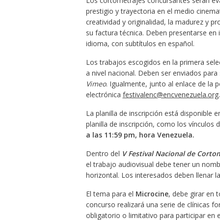
Los cortometrajes concursantes serán eva
prestigio y trayectoria en el medio cinemat
creatividad y originalidad, la madurez y p
su factura técnica. Deben presentarse en 
idioma, con subtítulos en español.
Los trabajos escogidos en la primera sel
a nivel nacional. Deben ser enviados para 
Vimeo
. Igualmente, junto al enlace de la pe
electrónica
festivalenc@encvenezuela.org
.
La planilla de inscripción está disponible 
planilla de inscripción, como los vínculos 
a las 11:59 pm, hora Venezuela.
Dentro del
V Festival Nacional de Corto
el trabajo audiovisual debe tener un nombr
horizontal. Los interesados deben llenar la
El tema para el
Microcine
, debe girar en 
concurso realizará una serie de clínicas f
obligatorio o limitativo para participar en