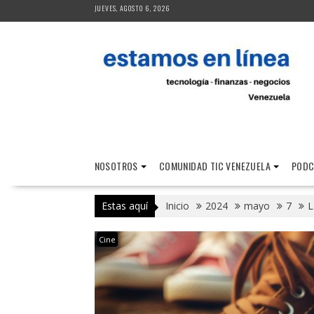
Saltar
JUEVES, AGOSTO 6, 2026
al
contenido
NOSOTROS
COMUNIDAD TIC VENEZUELA
PODC
Estas aquí
Inicio
2024
mayo
7
L
Cine