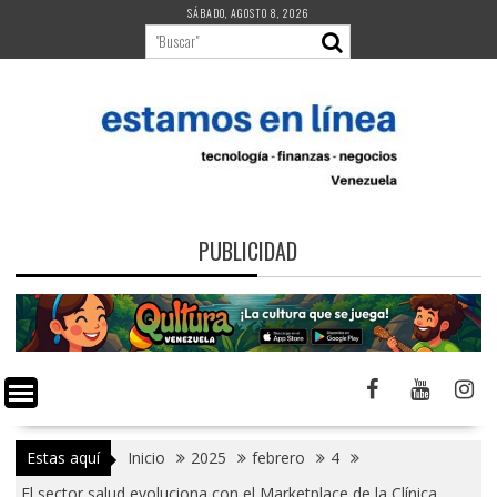
Saltar
SÁBADO, AGOSTO 8, 2026
al
contenido
PUBLICIDAD
Estas aquí
Inicio
2025
febrero
4
El sector salud evoluciona con el Marketplace de la Clínica