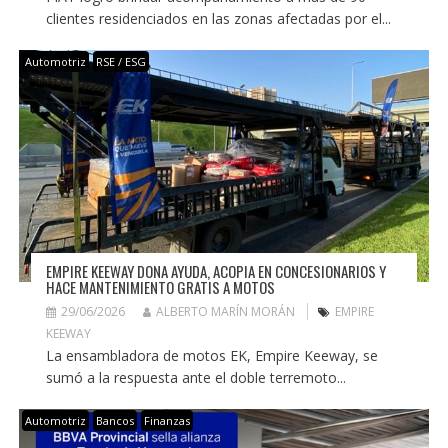
clientes residenciados en las zonas afectadas por el...
Automotriz
RSE / ESG
EMPIRE KEEWAY DONA AYUDA, ACOPIA EN CONCESIONARIOS Y
HACE MANTENIMIENTO GRATIS A MOTOS
29/06/2026
ALBERTO MARÍN MORÁN
EMPIRE
KEEWAY
La ensambladora de motos EK, Empire Keeway, se
sumó a la respuesta ante el doble terremoto...
Automotriz
Bancos
Finanzas