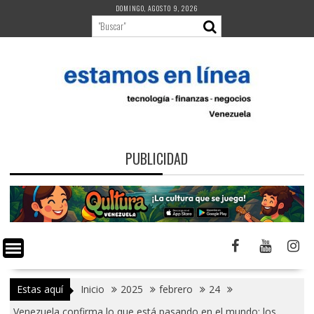
Saltar
DOMINGO, AGOSTO 9, 2026
al
contenido
PUBLICIDAD
Estas aquí
Inicio
2025
febrero
24
Venezuela confirma lo que está pasando en el mundo: los