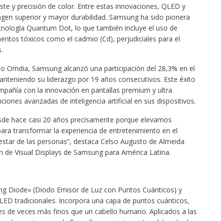
raste y precisión de color. Entre estas innovaciones, QLED y
gen superior y mayor durabilidad. Samsung ha sido pionera
cnología Quantum Dot, lo que también incluye el uso de
entos tóxicos como el cadmio (Cd), perjudiciales para el
.
do Omdia, Samsung alcanzó una participación del 28,3% en el
anteniendo su liderazgo por 19 años consecutivos. Este éxito
pañía con la innovación en pantallas premium y ultra
iones avanzadas de inteligencia artificial en sus dispositivos.
esde hace casi 20 años precisamente porque elevamos
ra transformar la experiencia de entretenimiento en el
estar de las personas”, destaca Celso Augusto de Almeida
ón de Visual Displays de Samsung para América Latina.
ng Diode» (Diodo Emisor de Luz con Puntos Cuánticos) y
 LED tradicionales. Incorpora una capa de puntos cuánticos,
s de veces más finos que un cabello humano. Aplicados a las