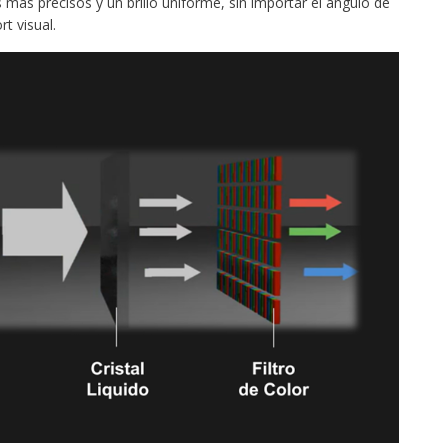
 más precisos y un brillo uniforme, sin importar el ángulo de
t visual.