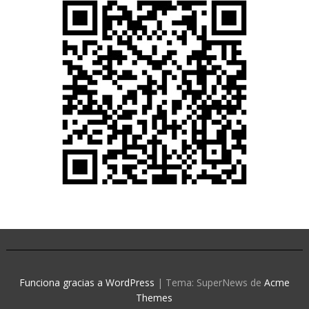
Funciona gracias a WordPress
|
Tema: SuperNews de
Acme
Themes