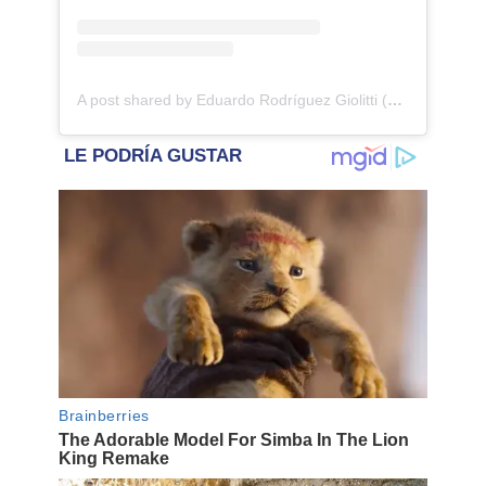
A post shared by Eduardo Rodríguez Giolitti (@edurodriguezg)