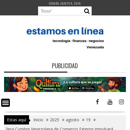
Saltar
SÁBADO, AGOSTO 8, 2026
al
contenido
PUBLICIDAD
Estas aquí
Inicio
2025
agosto
19
3era Cumbre Venezolana de Comercio Exterior impulsará