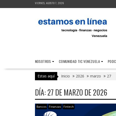
Saltar
VIERNES, AGOSTO 7, 2026
al
contenido
NOSOTROS
COMUNIDAD TIC VENEZUELA
PODC
Estas aquí
Inicio
2026
marzo
27
DÍA:
27 DE MARZO DE 2026
Bancos
Finanzas
Fintech