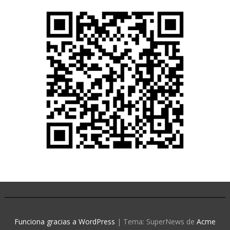
Funciona gracias a WordPress
|
Tema: SuperNews de
Acme