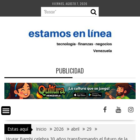
Saltar
VIERNES, AGOSTO 7, 2026
al
contenido
PUBLICIDAD
Estas aquí
Inicio
2026
abril
29
Hogar Bambi celebra 30 años transformando el futuro de la