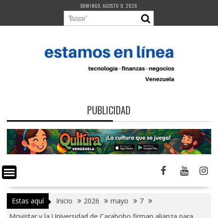
Saltar
DOMINGO, AGOSTO 9, 2026
al
contenido
PUBLICIDAD
Estas aquí
Inicio
2026
mayo
7
Movistar y la Universidad de Carabobo firman alianza para