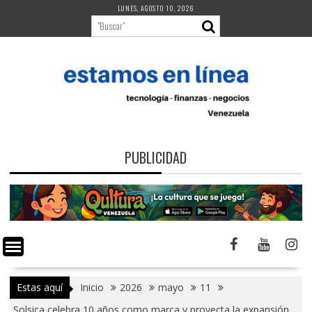
Saltar
LUNES, AGOSTO 10, 2026
al
contenido
PUBLICIDAD
Estas aquí
Inicio
2026
mayo
11
Solsica celebra 10 años como marca y proyecta la expansión