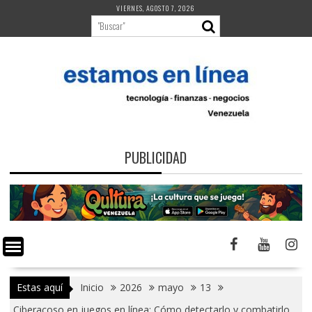
Saltar
VIERNES, AGOSTO 7, 2026
al
contenido
PUBLICIDAD
Estas aquí
Inicio
2026
mayo
13
Ciberacoso en juegos en línea: Cómo detectarlo y combatirlo