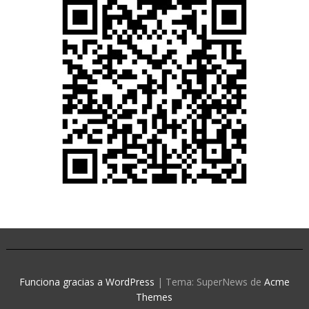
Funciona gracias a WordPress
|
Tema: SuperNews de
Acme
Themes