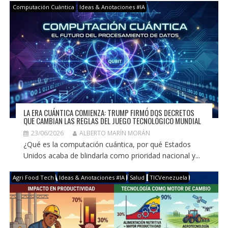
Computación Cuántica
Ideas & Anotaciones #IA
LA ERA CUÁNTICA COMIENZA: TRUMP FIRMÓ DOS DECRETOS
QUE CAMBIAN LAS REGLAS DEL JUEGO TECNOLÓGICO MUNDIAL
23/06/2026
ALBERTO MARÍN MORÁN
¿Qué es la computación cuántica, por qué Estados
Unidos acaba de blindarla como prioridad nacional y...
Agri Food Tech
Ideas & Anotaciones #IA
Salud
TICVenezuela