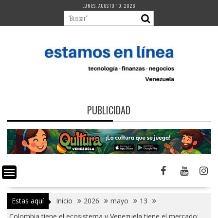
Saltar
LUNES, AGOSTO 10, 2026
al
contenido
PUBLICIDAD
Estas aquí
Inicio
2026
mayo
13
Colombia tiene el ecosistema y Venezuela tiene el mercado: