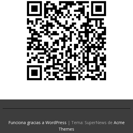
Funciona gracias a WordPress
|
Tema: SuperNews de
Acme
Themes