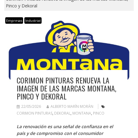
Pinco y Dekoral
Empresas
Industrial
CORIMON PINTURAS RENUEVA LA
IMAGEN DE LAS MARCAS MONTANA,
PINCO Y DEKORAL
22/05/2026
ALBERTO MARÍN MORÁN
CORIMON PINTURAS
,
DEKORAL
,
MONTANA
,
PINCO
La renovación es una señal de confianza en el
país y de compromiso con el consumidor