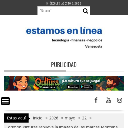
Saltar
MIÉRCOLES, AGOSTO 5, 2026
al
contenido
PUBLICIDAD
Estas aquí
Inicio
2026
mayo
22
Corimon Pinturas renueva la imagen de las marcas Montana,