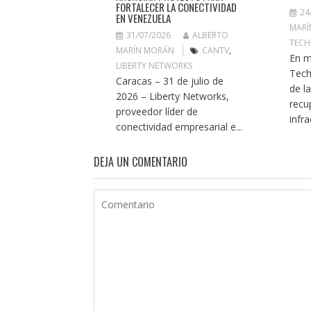
FORTALECER LA CONECTIVIDAD
24
EN VENEZUELA
MARÍ
31/07/2026
ALBERTO
TECH
MARÍN MORÁN
CANTV
,
En m
LIBERTY NETWORKS
Tech
Caracas – 31 de julio de
de l
2026 – Liberty Networks,
recu
proveedor líder de
infra
conectividad empresarial e...
DEJA UN COMENTARIO