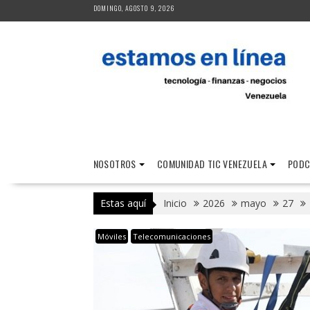
Saltar
DOMINGO, AGOSTO 9, 2026
al
contenido
NOSOTROS
COMUNIDAD TIC VENEZUELA
PODC
Estas aquí
Inicio
2026
mayo
27
Móviles
Telecomunicaciones