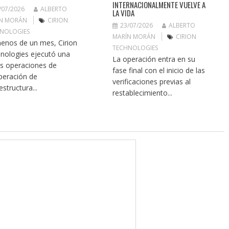
INTERNACIONALMENTE VUELVE A
/07/2026
ALBERTO
LA VIDA
N MORÁN
CIRION
23/07/2026
ALBERTO
NOLOGIES
MARÍN MORÁN
CIRION
enos de un mes, Cirion
TECHNOLOGIES
nologies ejecutó una
La operación entra en su
as operaciones de
fase final con el inicio de las
peración de
verificaciones previas al
estructura...
restablecimiento...