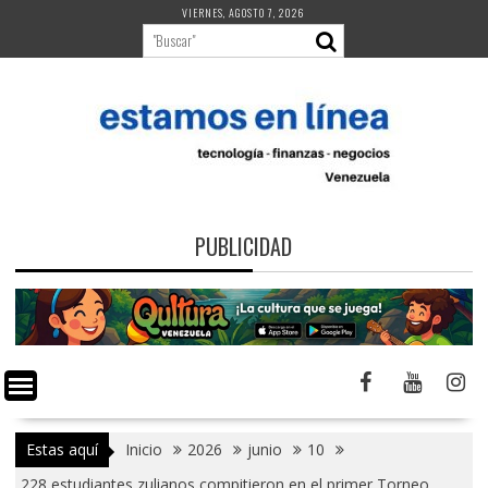
Saltar
VIERNES, AGOSTO 7, 2026
al
contenido
PUBLICIDAD
Estas aquí
Inicio
2026
junio
10
228 estudiantes zulianos compitieron en el primer Torneo