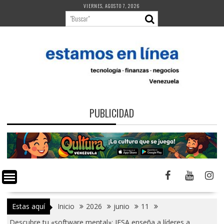
Saltar
VIERNES, AGOSTO 7, 2026
al
contenido
PUBLICIDAD
Estas aquí
Inicio
2026
junio
11
Descubre tu «software mental»: IESA enseña a líderes a