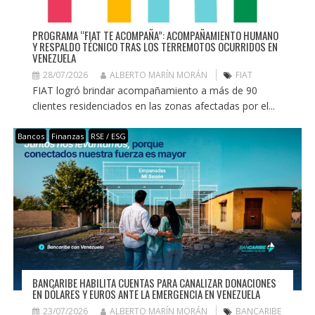
PROGRAMA “FIAT TE ACOMPAÑA”: ACOMPAÑAMIENTO HUMANO
Y RESPALDO TÉCNICO TRAS LOS TERREMOTOS OCURRIDOS EN
VENEZUELA
28/07/2026
ALBERTO MARÍN MORÁN
FIAT
FIAT logró brindar acompañamiento a más de 90
clientes residenciados en las zonas afectadas por el...
Bancos
Finanzas
RSE / ESG
BANCARIBE HABILITA CUENTAS PARA CANALIZAR DONACIONES
EN DÓLARES Y EUROS ANTE LA EMERGENCIA EN VENEZUELA
23/07/2026
ALBERTO MARÍN MORÁN
BANCARIBE