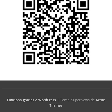
Funciona gracias a WordPress
|
Tema: SuperNews de
Acme
Themes