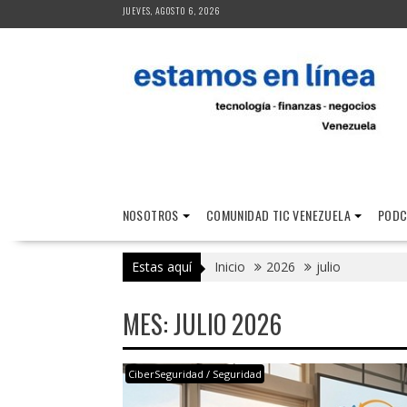
Saltar
JUEVES, AGOSTO 6, 2026
al
contenido
NOSOTROS
COMUNIDAD TIC VENEZUELA
PODC
Estas aquí
Inicio
2026
julio
MES:
JULIO 2026
CiberSeguridad / Seguridad