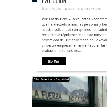
EVOLUCIÓN
31/07/2026
ALBERTO MARÍN MORÁN
Por: Laszlo Beke – BekeSantos Recientem
que ha afectado a muchas personas y fam
nuestra solidaridad con quienes han sufri
recuperarse rápidamente de este nuevo de
proximidad del 49° aniversario de BekeSa
y nuestra empresa han enfrentado en las 
probablemente, uno de…
LEER MÁS
CiberSeguridad / Seguridad