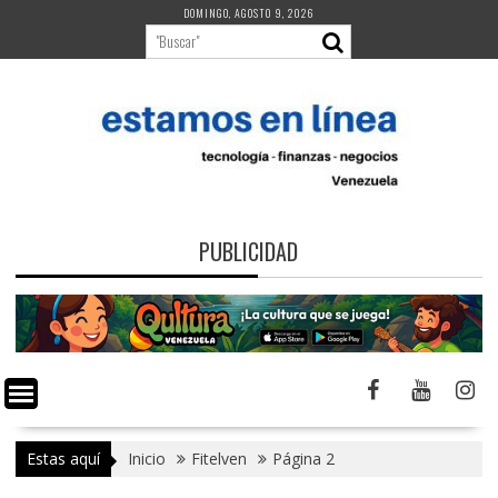
Saltar
DOMINGO, AGOSTO 9, 2026
al
contenido
PUBLICIDAD
Estas aquí
Inicio
Fitelven
Página 2