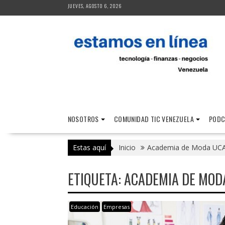
Saltar
JUEVES, AGOSTO 6, 2026
al
contenido
NOSOTROS
COMUNIDAD TIC VENEZUELA
PODC
Estas aquí
Inicio
Academia de Moda UC
ETIQUETA:
ACADEMIA DE MOD
Educación
Empresas