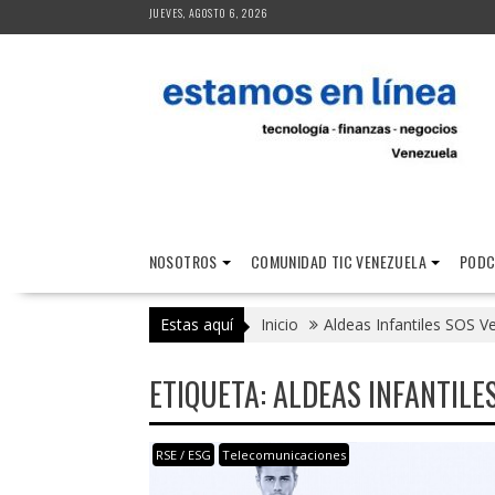
Saltar
JUEVES, AGOSTO 6, 2026
al
contenido
NOSOTROS
COMUNIDAD TIC VENEZUELA
PODC
Estas aquí
Inicio
Aldeas Infantiles SOS V
ETIQUETA:
ALDEAS INFANTILE
RSE / ESG
Telecomunicaciones