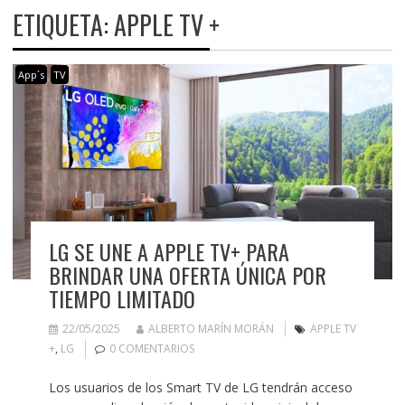
ETIQUETA:
APPLE TV +
App´s
TV
LG SE UNE A APPLE TV+ PARA
BRINDAR UNA OFERTA ÚNICA POR
TIEMPO LIMITADO
22/05/2025
ALBERTO MARÍN MORÁN
APPLE TV
+
,
LG
0 COMENTARIOS
Los usuarios de los Smart TV de LG tendrán acceso