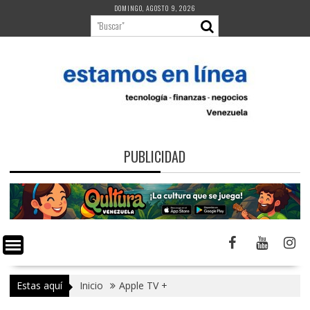
Saltar
DOMINGO, AGOSTO 9, 2026
al
contenido
PUBLICIDAD
Estas aquí
Inicio
Apple TV +