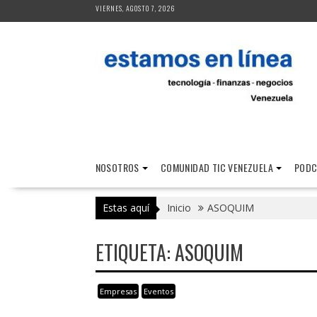
Saltar
VIERNES, AGOSTO 7, 2026
al
contenido
NOSOTROS
COMUNIDAD TIC VENEZUELA
PODC
Estas aquí
Inicio
ASOQUIM
ETIQUETA:
ASOQUIM
Empresas
Eventos