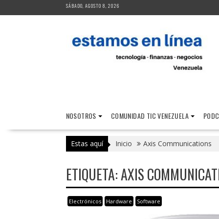
Saltar
SÁBADO, AGOSTO 8, 2026
al
contenido
NOSOTROS
COMUNIDAD TIC VENEZUELA
PODC
Estas aquí
Inicio
Axis Communications
ETIQUETA:
AXIS COMMUNICAT
Electrónicos
Hardware
Software