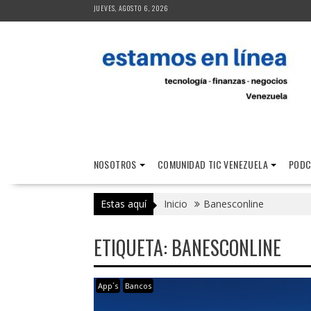
Saltar
JUEVES, AGOSTO 6, 2026
al
contenido
NOSOTROS
COMUNIDAD TIC VENEZUELA
PODC
Estas aquí
Inicio
Banesconline
ETIQUETA:
BANESCONLINE
App´s
Bancos