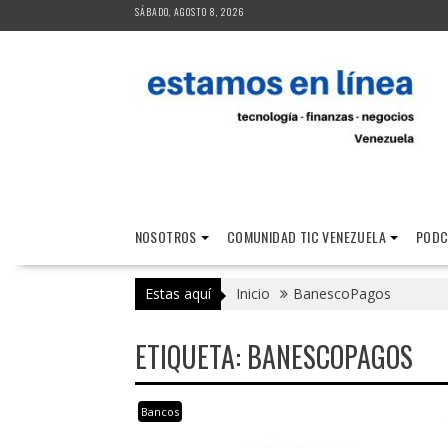
Saltar
SÁBADO, AGOSTO 8, 2026
al
contenido
NOSOTROS
COMUNIDAD TIC VENEZUELA
PODC
Estas aquí
Inicio
BanescoPagos
ETIQUETA:
BANESCOPAGOS
Bancos