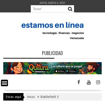
Saltar
JUEVES, AGOSTO 6, 2026
al
contenido
PUBLICIDAD
Estas aquí
Inicio
Battlefield 3