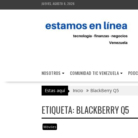
Saltar
JUEVES, AGOSTO 6, 2026
al
contenido
NOSOTROS
COMUNIDAD TIC VENEZUELA
PODC
Estas aquí
Inicio
BlackBerry Q5
ETIQUETA:
BLACKBERRY Q5
Móviles