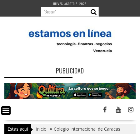
Saltar
JUEVES, AGOSTO 6, 2026
al
contenido
PUBLICIDAD
Estas aquí
Inicio
Colegio Internacional de Caracas