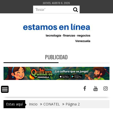
Saltar
JUEVES, AGOSTO 6, 2026
al
contenido
PUBLICIDAD
Estas aquí
Inicio
CONATEL
Página 2