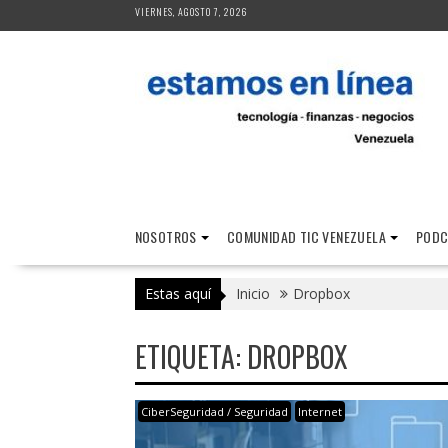
Saltar
VIERNES, AGOSTO 7, 2026
al
contenido
NOSOTROS
COMUNIDAD TIC VENEZUELA
PODC
Estas aquí
Inicio
Dropbox
ETIQUETA:
DROPBOX
CiberSeguridad / Seguridad
Internet