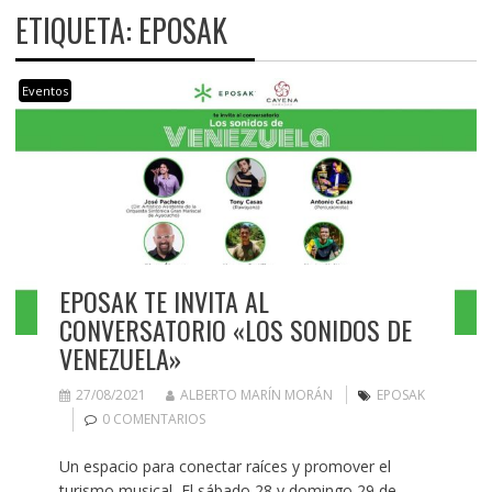
ETIQUETA:
EPOSAK
Eventos
EPOSAK TE INVITA AL
CONVERSATORIO «LOS SONIDOS DE
VENEZUELA»
27/08/2021
ALBERTO MARÍN MORÁN
EPOSAK
0 COMENTARIOS
Un espacio para conectar raíces y promover el
turismo musical El sábado 28 y domingo 29 de