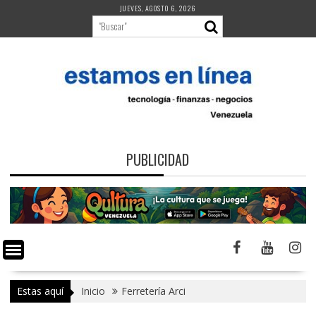
Saltar
JUEVES, AGOSTO 6, 2026
al
contenido
PUBLICIDAD
Estas aquí
Inicio
Ferretería Arci