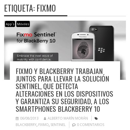
ETIQUETA:
FIXMO
App´s
Móviles
FIXMO Y BLACKBERRY TRABAJAN
JUNTOS PARA LLEVAR LA SOLUCIÓN
SENTINEL, QUE DETECTA
ALTERACIONES EN LOS DISPOSITIVOS
Y GARANTIZA SU SEGURIDAD, A LOS
SMARTPHONES BLACKBERRY 10
06/08/2013
ALBERTO MARÍN MORÁN
BLACKBERRY
,
FIXMO
,
SENTINEL
0 COMENTARIOS