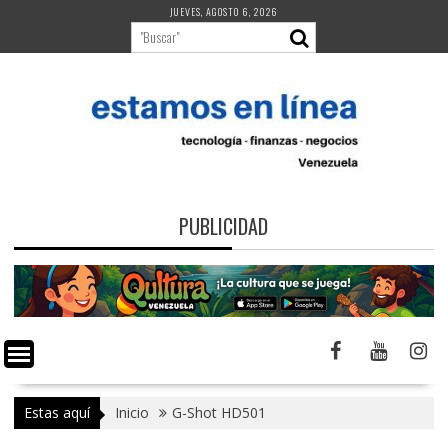
Saltar
JUEVES, AGOSTO 6, 2026
al
contenido
PUBLICIDAD
Estas aquí
Inicio
G-Shot HD501