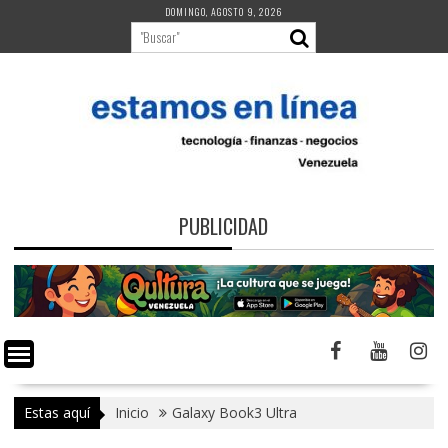
Saltar
DOMINGO, AGOSTO 9, 2026
al
contenido
PUBLICIDAD
Estas aquí
Inicio
Galaxy Book3 Ultra