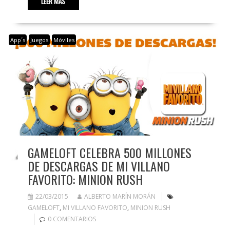
LEER MÁS
App´s
Juegos
Móviles
GAMELOFT CELEBRA 500 MILLONES
DE DESCARGAS DE MI VILLANO
FAVORITO: MINION RUSH
22/03/2015
ALBERTO MARÍN MORÁN
GAMELOFT
,
MI VILLANO FAVORITO
,
MINION RUSH
0 COMENTARIOS