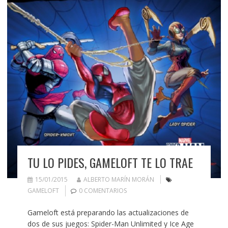
TU LO PIDES, GAMELOFT TE LO TRAE
15/01/2015
ALBERTO MARÍN MORÁN
GAMELOFT
0 COMENTARIOS
Gameloft está preparando las actualizaciones de
dos de sus juegos: Spider-Man Unlimited y Ice Age