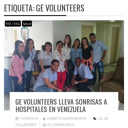
ETIQUETA:
GE VOLUNTEERS
RSE / ESG
Salud
GE VOLUNTEERS LLEVA SONRISAS A
HOSPITALES EN VENEZUELA
13/09/2016
ALBERTO MARÍN MORÁN
GE
,
GE
VOLUNTEERS
0 COMENTARIOS