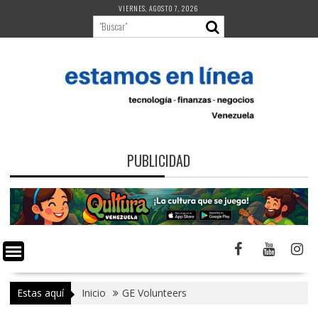
Saltar
VIERNES, AGOSTO 7, 2026
al
contenido
PUBLICIDAD
Estas aquí
Inicio
GE Volunteers