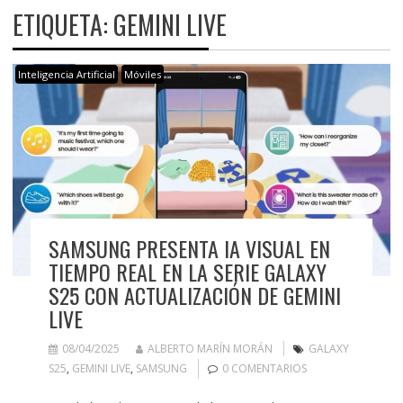
ETIQUETA:
GEMINI LIVE
Inteligencia Artificial
Móviles
SAMSUNG PRESENTA IA VISUAL EN
TIEMPO REAL EN LA SERIE GALAXY
S25 CON ACTUALIZACIÓN DE GEMINI
LIVE
08/04/2025
ALBERTO MARÍN MORÁN
GALAXY
S25
,
GEMINI LIVE
,
SAMSUNG
0 COMENTARIOS