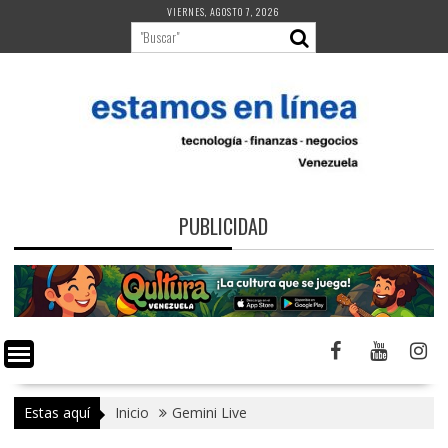
Saltar
VIERNES, AGOSTO 7, 2026
al
contenido
PUBLICIDAD
Estas aquí
Inicio
Gemini Live