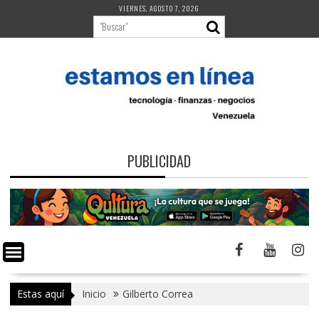
Saltar
VIERNES, AGOSTO 7, 2026
al
contenido
PUBLICIDAD
Estas aquí
Inicio
Gilberto Correa