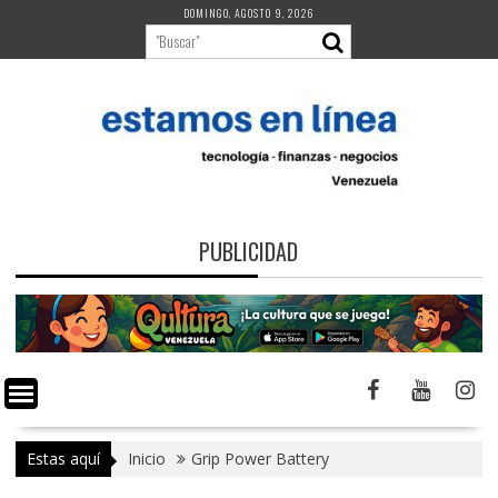
Saltar
DOMINGO, AGOSTO 9, 2026
al
contenido
PUBLICIDAD
Estas aquí
Inicio
Grip Power Battery