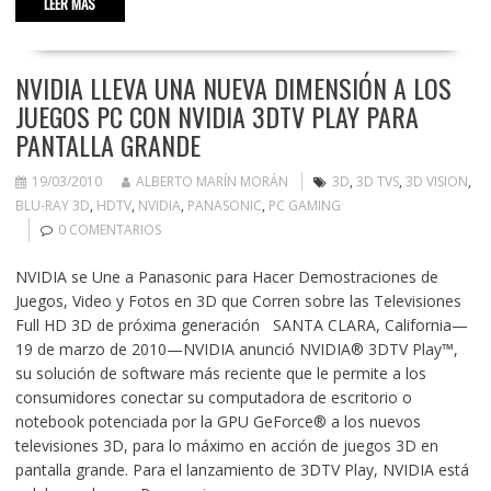
LEER MÁS
NVIDIA LLEVA UNA NUEVA DIMENSIÓN A LOS
JUEGOS PC CON NVIDIA 3DTV PLAY PARA
PANTALLA GRANDE
19/03/2010
ALBERTO MARÍN MORÁN
3D
,
3D TVS
,
3D VISION
,
BLU-RAY 3D
,
HDTV
,
NVIDIA
,
PANASONIC
,
PC GAMING
0 COMENTARIOS
NVIDIA se Une a Panasonic para Hacer Demostraciones de
Juegos, Video y Fotos en 3D que Corren sobre las Televisiones
Full HD 3D de próxima generación SANTA CLARA, California—
19 de marzo de 2010—NVIDIA anunció NVIDIA® 3DTV Play™,
su solución de software más reciente que le permite a los
consumidores conectar su computadora de escritorio o
notebook potenciada por la GPU GeForce® a los nuevos
televisiones 3D, para lo máximo en acción de juegos 3D en
pantalla grande. Para el lanzamiento de 3DTV Play, NVIDIA está