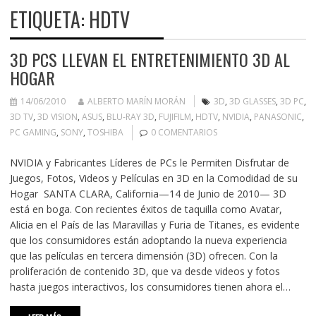
ETIQUETA:
HDTV
3D PCS LLEVAN EL ENTRETENIMIENTO 3D AL
HOGAR
14/06/2010
ALBERTO MARÍN MORÁN
3D
,
3D GLASSES
,
3D PC
,
3D TV
,
3D VISION
,
ASUS
,
BLU-RAY 3D
,
FUJIFILM
,
HDTV
,
NVIDIA
,
PANASONIC
,
PC GAMING
,
SONY
,
TOSHIBA
0 COMENTARIOS
NVIDIA y Fabricantes Líderes de PCs le Permiten Disfrutar de
Juegos, Fotos, Videos y Películas en 3D en la Comodidad de su
Hogar SANTA CLARA, California—14 de Junio de 2010— 3D
está en boga. Con recientes éxitos de taquilla como Avatar,
Alicia en el País de las Maravillas y Furia de Titanes, es evidente
que los consumidores están adoptando la nueva experiencia
que las películas en tercera dimensión (3D) ofrecen. Con la
proliferación de contenido 3D, que va desde videos y fotos
hasta juegos interactivos, los consumidores tienen ahora el…