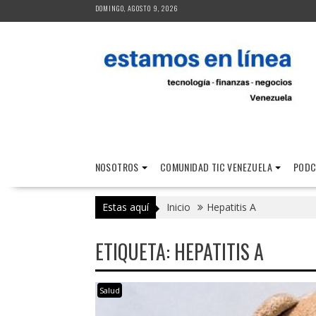
Saltar
DOMINGO, AGOSTO 9, 2026
al
contenido
NOSOTROS
COMUNIDAD TIC VENEZUELA
PODC
Estas aquí
Inicio
Hepatitis A
ETIQUETA:
HEPATITIS A
Salud