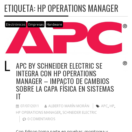
ETIQUETA:
HP OPERATIONS MANAGER
Electrónicos
Empresas
Hardware
APC BY SCHNEIDER ELECTRIC SE
INTEGRA CON HP OPERATIONS
MANAGER – IMPACTO DE CAMBIOS
SOBRE LA CAPA FÍSICA EN SISTEMAS
IT
07/07/2011
ALBERTO MARÍN MORÁN
APC
,
HP
,
HP OPERATIONS MANAGER
,
SCHNEIDER ELECTRIC
0 COMENTARIOS
Con Edison toma parte en pruebas; monitorea y