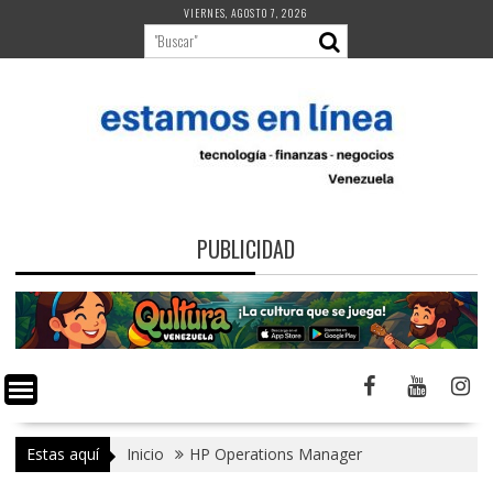
Saltar
VIERNES, AGOSTO 7, 2026
al
contenido
PUBLICIDAD
Estas aquí
Inicio
HP Operations Manager