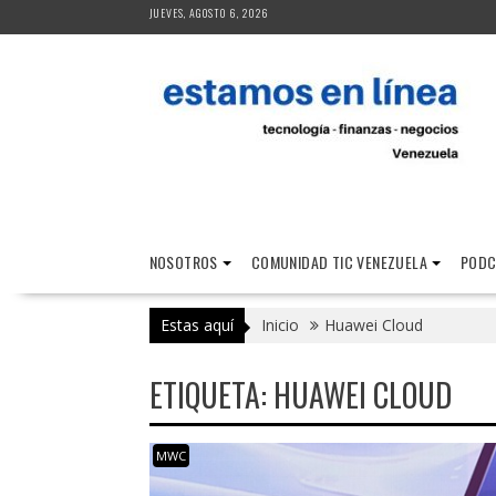
Saltar
JUEVES, AGOSTO 6, 2026
al
contenido
NOSOTROS
COMUNIDAD TIC VENEZUELA
PODC
Estas aquí
Inicio
Huawei Cloud
ETIQUETA:
HUAWEI CLOUD
MWC