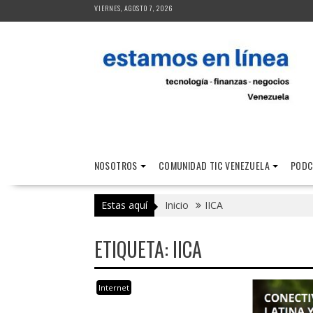
Saltar
VIERNES, AGOSTO 7, 2026
al
contenido
NOSOTROS
COMUNIDAD TIC VENEZUELA
PODC
Estas aquí
Inicio
IICA
ETIQUETA:
IICA
Internet