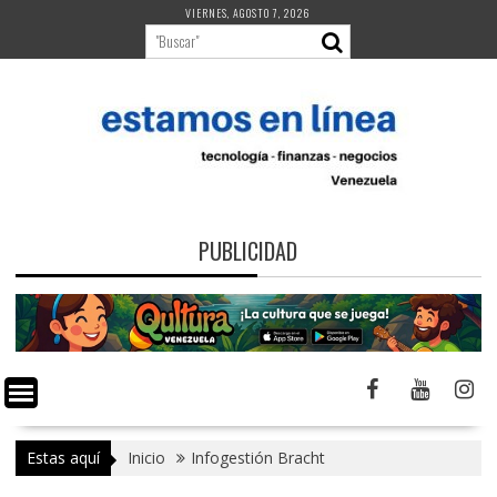
Saltar
VIERNES, AGOSTO 7, 2026
al
contenido
PUBLICIDAD
Estas aquí
Inicio
Infogestión Bracht